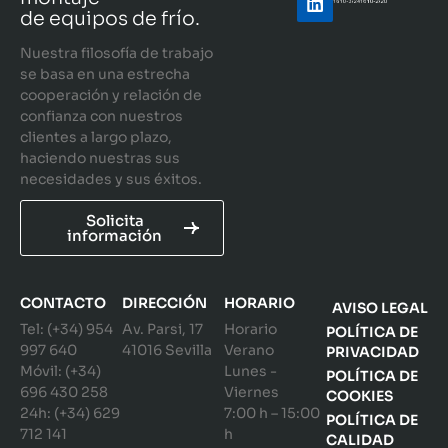
de equipos de frío.
Nuestra filosofía de trabajo
se basa en una estrecha
cooperación y relación de
confianza con nuestros
clientes a largo plazo,
haciendo nuestras sus
necesidades y sus éxitos.
Solicita
información
CONTACTO
DIRECCIÓN
HORARIO
AVISO LEGAL
Tel: (+34) 954
Av. Parsi, 17
Horario
POLÍTICA DE
997 640
41016 Sevilla
Verano
PRIVACIDAD
Móvil: (+34)
Lunes -
POLÍTICA DE
696 430 258
Viernes
COOKIES
24h: (+34) 629
7:00 h – 15:00
POLÍTICA DE
712 141
h
CALIDAD