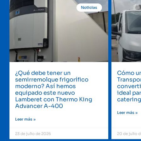
Noticias
¿Qué debe tener un
Cómo un
semirremolque frigorífico
Transpor
moderno? Así hemos
converti
equipado este nuevo
ideal pa
Lamberet con Thermo King
caterin
Advancer A-400
Leer más »
Leer más »
23 de julio de 2026
20 de julio 