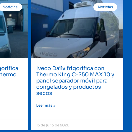
Noticias
Noticias
orífica
Iveco Daily frigorífica con
otermo
Thermo King C-250 MAX 10 y
l
panel separador móvil para
congelados y productos
secos
Leer más »
15 de julio de 2026