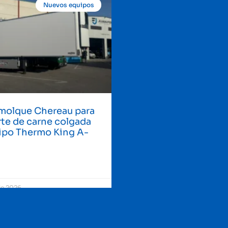
Nuevos equipos
molque Chereau para
te de carne colgada
ipo Thermo King A-
de 2026
1
2
3
4
5