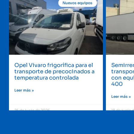
Nuevos equipos
Opel Vivaro frigorífica para el
Semirre
transporte de precocinados a
transpor
temperatura controlada
con equ
400
Leer más »
Leer más »
25 de junio de 2026
18 de junio 