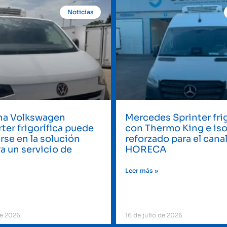
Noticias
a Volkswagen
Mercedes Sprinter frig
ter frigorífica puede
con Thermo King e is
rse en la solución
reforzado para el cana
ra un servicio de
HORECA
g
Leer más »
de 2026
16 de julio de 2026