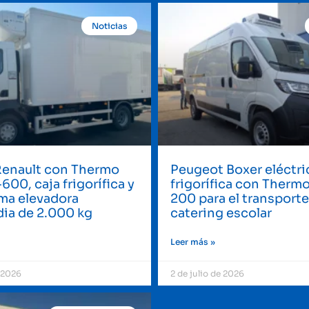
Noticias
Renault con Thermo
Peugeot Boxer eléctri
600, caja frigorífica y
frigorífica con Thermo
ma elevadora
200 para el transporte
ia de 2.000 kg
catering escolar
Leer más »
e 2026
2 de julio de 2026