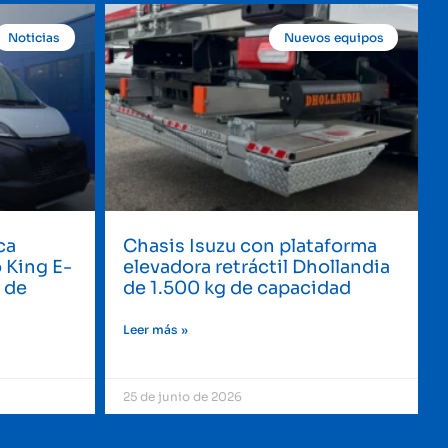
Noticias
Nuevos equipos
ca
Chasis Isuzu con plataforma
 King E-
elevadora retráctil Dhollandia
 de
de 1.500 kg de capacidad
Leer más »
25 de junio de 2026