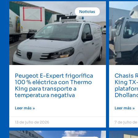
Noticias
Peugeot E-Expert frigorífica
Chasis 
100 % eléctrica con Thermo
King TX-
King para transporte a
platafor
temperatura negativa
Dholland
Leer más »
Leer más »
13 de julio de 2026
7 de julio d