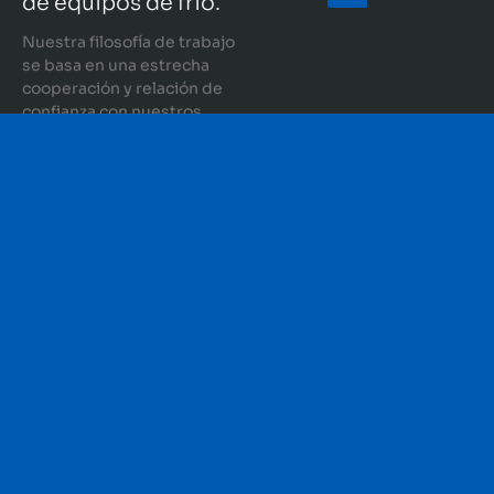
de equipos de frío.
Nuestra filosofía de trabajo
se basa en una estrecha
cooperación y relación de
confianza con nuestros
clientes a largo plazo,
haciendo nuestras sus
necesidades y sus éxitos.
Solicita
información
CONTACTO
DIRECCIÓN
HORARIO
AVISO LEGAL
Tel: (+34) 954
Av. Parsi, 17
Horario
POLÍTICA DE
997 640
41016 Sevilla
Verano
PRIVACIDAD
Móvil: (+34)
Lunes -
POLÍTICA DE
696 430 258
Viernes
COOKIES
24h: (+34) 629
7:00 h – 15:00
POLÍTICA DE
712 141
h
CALIDAD