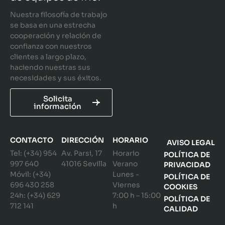
Nuestra filosofía de trabajo
se basa en una estrecha
cooperación y relación de
confianza con nuestros
clientes a largo plazo,
haciendo nuestras sus
necesidades y sus éxitos.
Solicita
información
CONTACTO
DIRECCIÓN
HORARIO
AVISO LEGAL
Tel: (+34) 954
Av. Parsi, 17
Horario
POLÍTICA DE
997 640
41016 Sevilla
Verano
PRIVACIDAD
Móvil: (+34)
Lunes -
POLÍTICA DE
696 430 258
Viernes
COOKIES
24h: (+34) 629
7:00 h – 15:00
POLÍTICA DE
712 141
h
CALIDAD