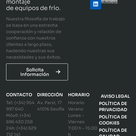
montaje
de equipos de frío.
Nuestra filosofía de trabajo
se basa en una estrecha
cooperación y relación de
confianza con nuestros
clientes a largo plazo,
haciendo nuestras sus
necesidades y sus éxitos.
Solicita
información
CONTACTO
DIRECCIÓN
HORARIO
AVISO LEGAL
Tel: (+34) 954
Av. Parsi, 17
Horario
POLÍTICA DE
997 640
41016 Sevilla
Verano
PRIVACIDAD
Móvil: (+34)
Lunes -
POLÍTICA DE
696 430 258
Viernes
COOKIES
24h: (+34) 629
7:00 h – 15:00
POLÍTICA DE
712 141
h