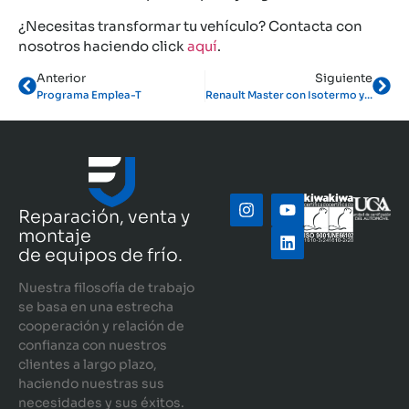
¿Necesitas transformar tu vehículo? Contacta con
nosotros haciendo click
aquí
.
Anterior
Siguiente
Programa Emplea-T
Renault Master con Isotermo y Equipo de Frío Thermo King para temperaturas negativas
Reparación, venta y
montaje
de equipos de frío.
Nuestra filosofía de trabajo
se basa en una estrecha
cooperación y relación de
confianza con nuestros
clientes a largo plazo,
haciendo nuestras sus
necesidades y sus éxitos.