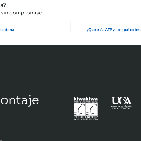
da?
 sin compromiso.
ercadona
¿Qué es la ATP y por qué es i
montaje
a
s.