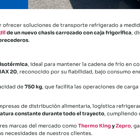
 ofrecer soluciones de transporte refrigerado a medid
dil
de un nuevo chasis carrozado con caja frigorífica
, d
perecederos
.
 isotérmica
, ideal para mantener la cadena de frío en c
MAX 20
, reconocido por su fiabilidad, bajo consumo en
acidad de
750 kg
, que facilita las operaciones de carg
mpresas de distribución alimentaria, logística refrige
tura constante durante todo el trayecto
, cumpliendo 
jores marcas del mercado como
Thermo King
y
Zepro
, g
as necesidades de nuestros clientes.