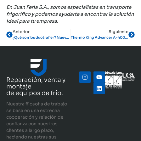
En Juan Feria S.A., somos especialistas en transporte
frigorífico y podemos ayudarte a encontrar la solución
ideal para tu empresa.
Anterior
Siguiente
¿Qué son los duotrailer? Nuevas unidades para Transmarfil
Thermo King Advancer A-400: la revolución en el transporte refrigerado
Reparación, venta y
montaje
de equipos de frío.
Nuestra filosofía de trabajo
se basa en una estrecha
cooperación y relación de
confianza con nuestros
clientes a largo plazo,
haciendo nuestras sus