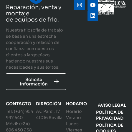
Reparación, venta y
montaje
de equipos de frío.
Nuestra filosofía de trabajo
se basa en una estrecha
cooperación y relación de
confianza con nuestros
clientes a largo plazo,
haciendo nuestras sus
necesidades y sus éxitos.
Solicita
información
CONTACTO
DIRECCIÓN
HORARIO
AVISO LEGAL
Tel: (+34) 954
Av. Parsi, 17
Horario
POLÍTICA DE
997 640
41016 Sevilla
Verano
PRIVACIDAD
Móvil: (+34)
Lunes -
POLÍTICA DE
696 430 258
Viernes
COOKIES