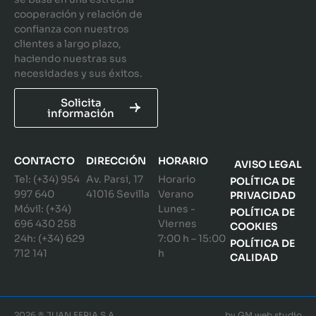
cooperación y relación de
confianza con nuestros
clientes a largo plazo,
haciendo nuestras sus
necesidades y sus éxitos.
Solicita
información
CONTACTO
DIRECCIÓN
HORARIO
AVISO LEGAL
Tel: (+34) 954
Av. Parsi, 17
Horario
POLÍTICA DE
997 640
41016 Sevilla
Verano
PRIVACIDAD
Móvil: (+34)
Lunes -
POLÍTICA DE
696 430 258
Viernes
COOKIES
24h: (+34) 629
7:00 h – 15:00
POLÍTICA DE
712 141
h
CALIDAD
2026 ® JUAN FERIA S.A.
by
GM web studio