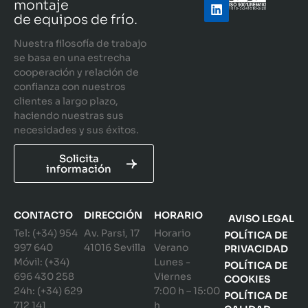
montaje
de equipos de frío.
Nuestra filosofía de trabajo
se basa en una estrecha
cooperación y relación de
confianza con nuestros
clientes a largo plazo,
haciendo nuestras sus
necesidades y sus éxitos.
Solicita
información
CONTACTO
DIRECCIÓN
HORARIO
AVISO LEGAL
Tel: (+34) 954
Av. Parsi, 17
Horario
POLÍTICA DE
997 640
41016 Sevilla
Verano
PRIVACIDAD
Móvil: (+34)
Lunes -
POLÍTICA DE
696 430 258
Viernes
COOKIES
24h: (+34) 629
7:00 h – 15:00
POLÍTICA DE
712 141
h